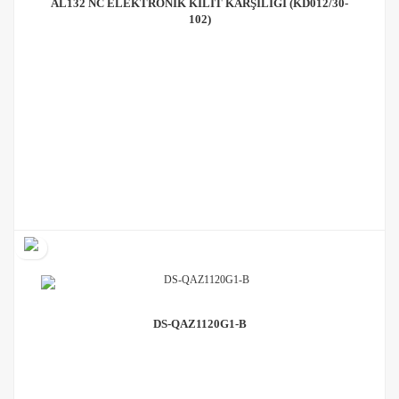
AL132 NC ELEKTRONIK KILIT KARŞILIĞI (KD012/30-
102)
DS-QAZ1120G1-B